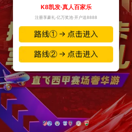
K8凯发·真人百家乐
注册享豪礼·亿万奖池·开户送8888